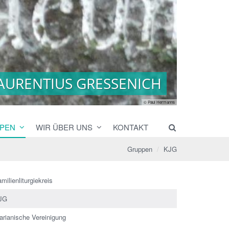
LAURENTIUS GRESSENICH
LAURENTIUS GRESSENICH
© Paul Hermanns
PEN
WIR ÜBER UNS
KONTAKT
Gruppen
KJG
milienliturgiekreis
JG
arianische Vereinigung