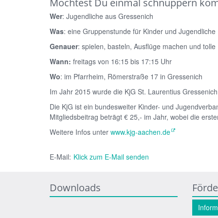
Möchtest Du einmal schnuppern k
Wer
:
Jugendliche aus Gressenich
Was
:
eine Gruppenstunde für Kinder und Jugendliche
Genauer
:
spielen, basteln, Ausflüge machen und tolle
Wann:
freitags von 16:15 bis 17:15 Uhr
Wo
:
im Pfarrheim, Römerstraße 17 in Gressenich
Im Jahr 2015 wurde die KjG St. Laurentius Gressenich
Die KjG ist ein bundesweiter Kinder- und Jugendverba
Mitgliedsbeitrag beträgt € 25,- im Jahr, wobei die erste
Weitere Infos unter
www.kjg-aachen.de
E-Mail:
Klick zum E-Mail senden
Downloads
Förde
Inform