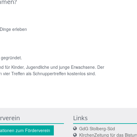
ommen?
 Dinge erleben
 gegründet.
nd für Kinder, Jugendliche und junge Erwachsene. Der
n vier Treffen als Schnuppertreffen kostenlos sind.
rverein
Links
GdG Stolberg-Süd
ationen zum Förderverein
KIrchenZeitung für das Bistu