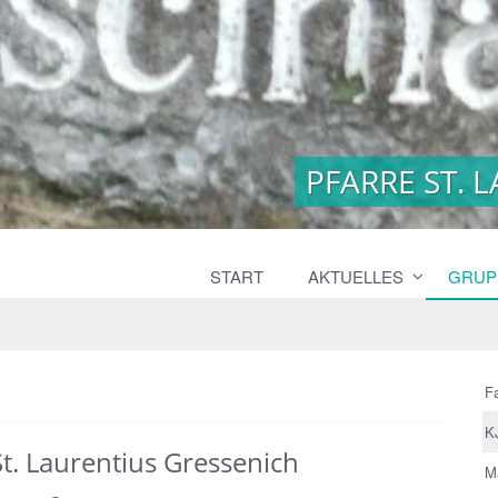
PFARRE ST. 
PFARRE ST. 
START
AKTUELLES
GRUP
Fa
K
t. Laurentius Gressenich
M