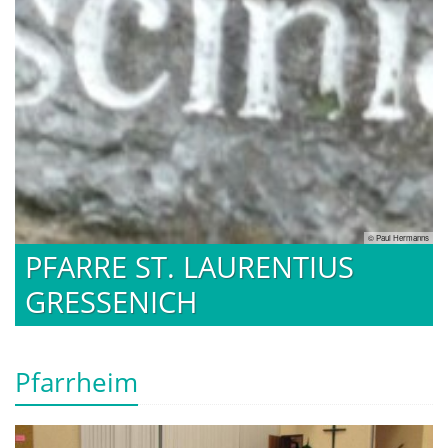
nns
© Paul Hermanns
PFARRE ST. LAURENTIUS
GRESSENICH
Pfarrheim