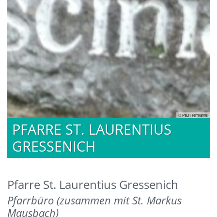
nns
© Paul Hermanns
PFARRE ST. LAURENTIUS
GRESSENICH
Pfarre St. Laurentius Gressenich
Pfarrbüro (zusammen mit St. Markus
Mausbach)